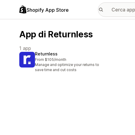
Shopify App Store
App di Returnless
1 app
Returnless
From $105/month
Manage and optimize your returns to
save time and cut costs