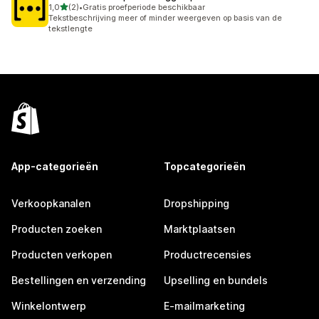
van 5 sterren
1,0
(2)
•
Gratis proefperiode beschikbaar
2 recensies in totaal
Tekstbeschrijving meer of minder weergeven op basis van de
tekstlengte
App-categorieën
Topcategorieën
Verkoopkanalen
Dropshipping
Producten zoeken
Marktplaatsen
Producten verkopen
Productrecensies
Bestellingen en verzending
Upselling en bundels
Winkelontwerp
E-mailmarketing