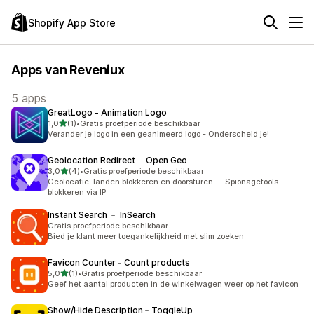
Shopify App Store
Apps van Reveniux
5 apps
GreatLogo ‑ Animation Logo
van 5 sterren
1,0
(1)
•
Gratis proefperiode beschikbaar
1 recensies in totaal
Verander je logo in een geanimeerd logo - Onderscheid je!
Geolocation Redirect ﹣Open Geo
van 5 sterren
3,0
(4)
•
Gratis proefperiode beschikbaar
4 recensies in totaal
Geolocatie: landen blokkeren en doorsturen ﹣ Spionagetools
blokkeren via IP
Instant Search ﹣ InSearch
Gratis proefperiode beschikbaar
Bied je klant meer toegankelijkheid met slim zoeken
Favicon Counter﹣Count products
van 5 sterren
5,0
(1)
•
Gratis proefperiode beschikbaar
1 recensies in totaal
Geef het aantal producten in de winkelwagen weer op het favicon
Show/Hide Description﹣ToggleUp