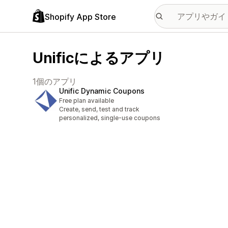
Shopify App Store
Unificによるアプリ
1個のアプリ
Unific Dynamic Coupons
Free plan available
Create, send, test and track
personalized, single-use coupons