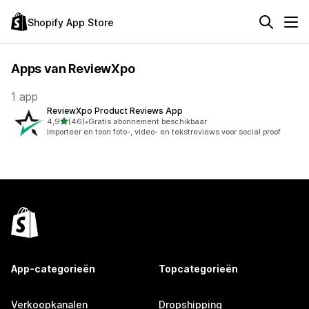
Shopify App Store
Apps van ReviewXpo
1 app
ReviewXpo Product Reviews App
van 5 sterren
4,9
(46)
•
Gratis abonnement beschikbaar
46 recensies in totaal
Importeer en toon foto-, video- en tekstreviews voor social proof
App-categorieën
Topcategorieën
Verkoopkanalen
Dropshipping