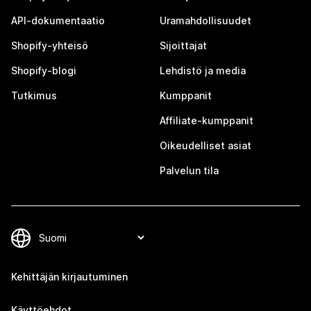
API-dokumentaatio
Uramahdollisuudet
Shopify-yhteisö
Sijoittajat
Shopify-blogi
Lehdistö ja media
Tutkimus
Kumppanit
Affiliate-kumppanit
Oikeudelliset asiat
Palvelun tila
Kehittäjän kirjautuminen
Käyttöehdot