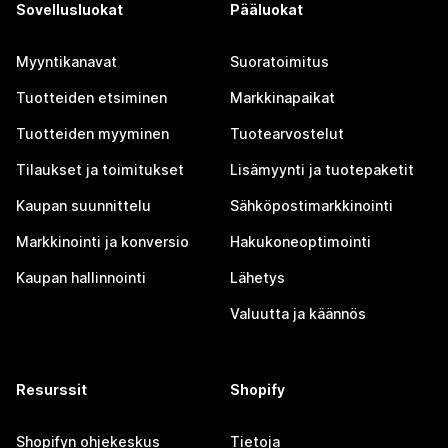
Sovellusluokat
Pääluokat
Myyntikanavat
Suoratoimitus
Tuotteiden etsiminen
Markkinapaikat
Tuotteiden myyminen
Tuotearvostelut
Tilaukset ja toimitukset
Lisämyynti ja tuotepaketit
Kaupan suunnittelu
Sähköpostimarkkinointi
Markkinointi ja konversio
Hakukoneoptimointi
Kaupan hallinnointi
Lähetys
Valuutta ja käännös
Resurssit
Shopify
Shopifyn ohjekeskus
Tietoja