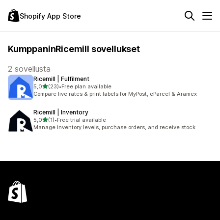
Shopify App Store
KumppaninRicemill sovellukset
2 sovellusta
Ricemill | Fulfilment
/ 5 tähteä
5,0
(23)
•
Free plan available
23 arvostelua yhteensä
Compare live rates & print labels for MyPost, eParcel & Aramex
Ricemill | Inventory
/ 5 tähteä
5,0
(1)
•
Free trial available
1 arvostelua yhteensä
Manage inventory levels, purchase orders, and receive stock