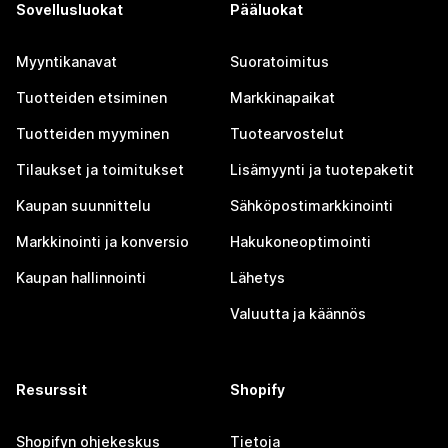
Sovellusluokat
Pääluokat
Myyntikanavat
Suoratoimitus
Tuotteiden etsiminen
Markkinapaikat
Tuotteiden myyminen
Tuotearvostelut
Tilaukset ja toimitukset
Lisämyynti ja tuotepaketit
Kaupan suunnittelu
Sähköpostimarkkinointi
Markkinointi ja konversio
Hakukoneoptimointi
Kaupan hallinnointi
Lähetys
Valuutta ja käännös
Resurssit
Shopify
Shopifyn ohjekeskus
Tietoja