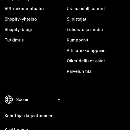
API-dokumentaatio
Uramahdollisuudet
Shopify-yhteisö
Sijoittajat
Shopify-blogi
Lehdistö ja media
Tutkimus
Kumppanit
Affiliate-kumppanit
Oikeudelliset asiat
Palvelun tila
Kehittäjän kirjautuminen
Käyttöehdot