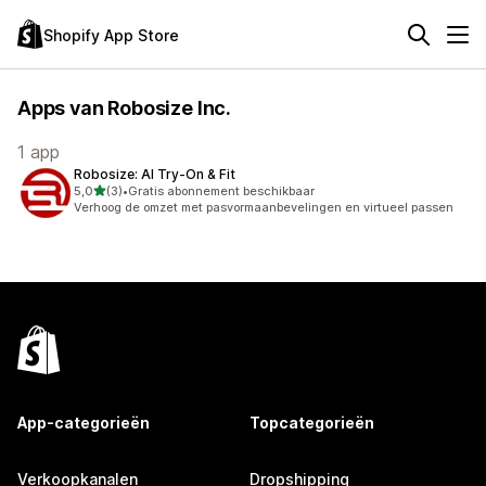
Shopify App Store
Apps van Robosize Inc.
1 app
Robosize: AI Try‑On & Fit
van 5 sterren
5,0
(3)
•
Gratis abonnement beschikbaar
3 recensies in totaal
Verhoog de omzet met pasvormaanbevelingen en virtueel passen
App-categorieën
Topcategorieën
Verkoopkanalen
Dropshipping