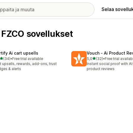
Selaa sovellu
FZCO sovellukset
tify Ai cart upsells
Vouch ‑ Ai Product Re
/ 5 tähteä
/ 5 tähteä
(34)
•
Free trial available
5,0
(32)
•
Free trial availab
arvostelua yhteensä
32 arvostelua yhteensä
t upsells, rewards, add-ons, trust
Instant social proof with A
ges & alerts
product reviews