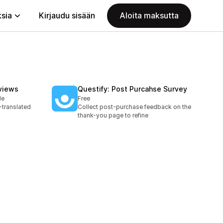
ksia
Kirjaudu sisään
Aloita maksutta
views
Questify: Post Purcahse Survey
le
Free
I-translated
Collect post-purchase feedback on the
thank-you page to refine