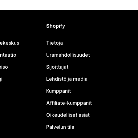
Shopify
jekeskus
Tietoja
ntaatio
Uramahdollisuudet
eisö
Sijoittajat
i
Lehdistö ja media
Kumppanit
Affiliate-kumppanit
Oikeudelliset asiat
Palvelun tila