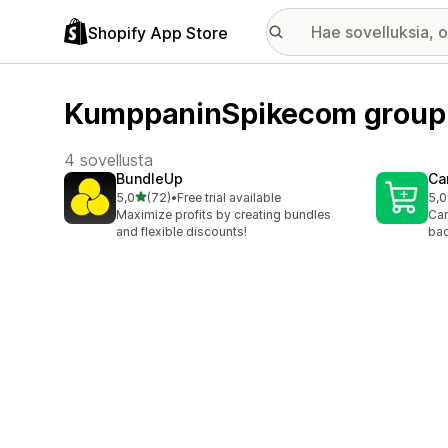
Shopify App Store
KumppaninSpikecom group 
4 sovellusta
BundleUp
Car
/ 5 tähteä
5,0
(72)
•
Free trial available
5,0
72 arvostelua yhteensä
34 
Maximize profits by creating bundles
Car
and flexible discounts!
bad