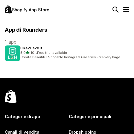
Shopify App Store
App di Rounders
1 app
Like2Have.it
stelle su 5
5,0
(10)
•
Free trial available
10 recensioni totali
Create Beautiful Shopable Instagram Galleries For Every Page
Categorie di app
Categorie principali
Canali di vendita
Dropshipping