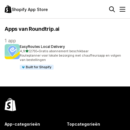
Shopify App Store
Apps van Roundtrip.ai
1 app
EasyRoutes Local Delivery
van 5 sterren
4,9
(279)
•
Gratis abonnement beschikbaar
279 recensies in totaal
Routeplanner voor lokale bezorging met chauffeursapp en volgen
van bestellingen
Built for Shopify
App-categorieën
Topcategorieën