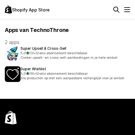
Shopify App Store
Apps van TechnoThrone
2 apps
Super Upsell & Cross‑Sell
van 5 sterren
5,0
(3)
•
Gratis abonnement beschikbaar
3 recensies in totaal
Creëer upsell- en cross-sell-aanbiedingen in je hele winkel.
Super Wishlist
van 5 sterren
5,0
(9)
•
Gratis abonnement beschikbaar
9 recensies in totaal
Sla producten op met een aanpasbare verlanglijst voor je winkel.