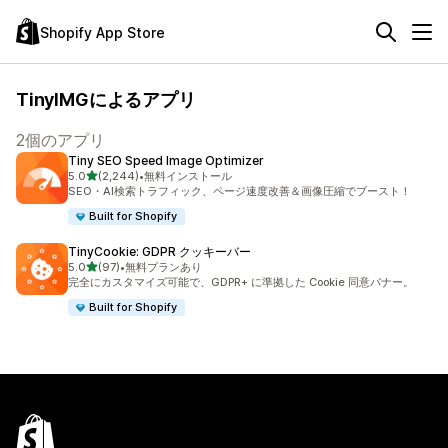
Shopify App Store
TinyIMGによるアプリ
2個のアプリ
Tiny SEO Speed Image Optimizer
5つ星中
5.0
(2,244)
•
無料インストール
合計レビュー数：2244件
SEO・AI検索トラフィック、ページ速度改善＆画像圧縮でブースト！
Built for Shopify
TinyCookie: GDPR クッキーバー
5つ星中
5.0
(97)
•
無料プランあり
合計レビュー数：97件
完全にカスタマイズ可能で、GDPR+ に準拠した Cookie 同意バナー。
Built for Shopify