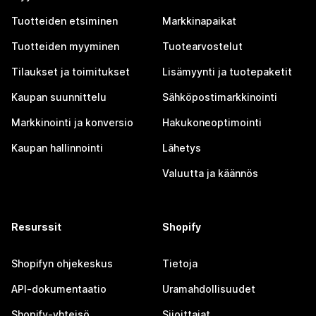
Tuotteiden etsiminen
Markkinapaikat
Tuotteiden myyminen
Tuotearvostelut
Tilaukset ja toimitukset
Lisämyynti ja tuotepaketit
Kaupan suunnittelu
Sähköpostimarkkinointi
Markkinointi ja konversio
Hakukoneoptimointi
Kaupan hallinnointi
Lähetys
Valuutta ja käännös
Resurssit
Shopify
Shopifyn ohjekeskus
Tietoja
API-dokumentaatio
Uramahdollisuudet
Shopify-yhteisö
Sijoittajat