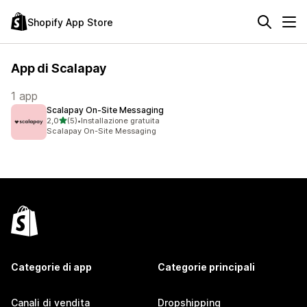
Shopify App Store
App di Scalapay
1 app
Scalapay On‑Site Messaging
stelle su 5
2,0
(5)
•
Installazione gratuita
5 recensioni totali
Scalapay On-Site Messaging
Categorie di app
Categorie principali
Canali di vendita
Dropshipping