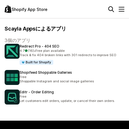
Shopify App Store
Scayla Appsによるアプリ
3個のアプリ
Redirect Pro ‑ 404 SEO
5つ星中
4.7
(16)
•
Free plan available
合計レビュー数：16件
Track & fix 404 broken links with 301 redirects to improve SEO
Built for Shopify
Shopifeed Shoppable Galleries
Free
Shoppable Instagram and social image galleries
Editr ‑ Order Editing
Free
Let customers edit orders, update, or cancel their own orders.