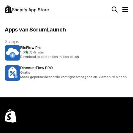
Shopify App Store
Apps van ScrumLaunch
2 apps
FileFlow Pro
van 5 sterren
1,0
(1)
•
Gratis
1 recensies in totaal
Download je bestanden in één batch
DiscountFlow PRO
Gratis
Maak gepersonaliseerde kortingscampagnes om klanten te binden.