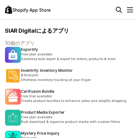
Shopify App Store
SIAR Digitalによるアプリ
10個のアプリ
Exportify
Free plan available
Seamless bulk import & export for orders, products & more
Inventrify: Inventory Monitor
$15/month
Effortless inventory tracking at your finger
CartFusion Bundle
Free trial available
Create product bundles to enhance sales and simplify shopping.
Product Media Exporter
Free plan available
Bulk download & organize product media with custom filters
Mystery Price Inquiry