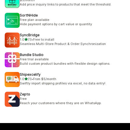
$5/month
Add price inquiry links to products that meet the threshold.
SortNHide
Free plan available
Hide payment options by cart value or quantity
SyncBridge
5つ星中
1.0
(1)
•
Free to install
合計レビュー数：1件
Seamless Multi-Store Product & Order Synchronization
Bundle Studio
Free trial available
Build custom product bundles with flexible design options.
Shipexcelify
5つ星中
1.0
(1)
•
From $5/month
合計レビュー数：1件
Swiftly import shipping profiles via excel, no data entry!
Zepto
Free
Reach your customers where they are on WhatsApp.