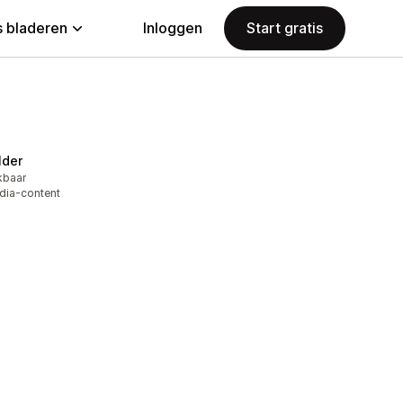
 bladeren
Inloggen
Start gratis
lder
kbaar
edia-content