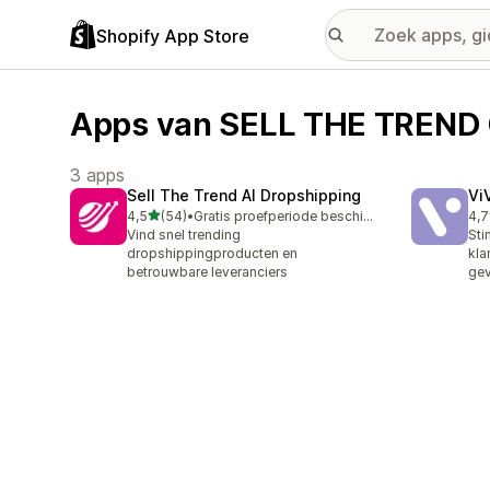
Shopify App Store
Apps van SELL THE TREND
3 apps
Sell The Trend AI Dropshipping
Vi
van 5 sterren
4,5
(54)
•
Gratis proefperiode beschikbaar
4,7
54 recensies in totaal
7 r
Vind snel trending
Sti
dropshippingproducten en
kla
betrouwbare leveranciers
gev