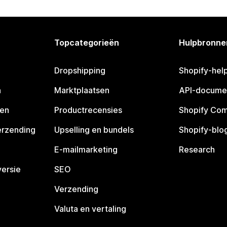
Topcategorieën
Hulpbronne
Dropshipping
Shopify-hel
n
Marktplaatsen
API-docume
pen
Productrecensies
Shopify Co
erzending
Upselling en bundels
Shopify-blo
E-mailmarketing
Research
ersie
SEO
Verzending
Valuta en vertaling