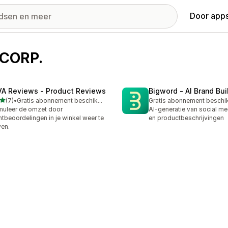
Door apps
 CORP.
VA Reviews ‑ Product Reviews
Bigword ‑ AI Brand Bui
van 5 sterren
(7)
•
Gratis abonnement beschikbaar
Gratis abonnement beschi
ecensies in totaal
muleer de omzet door
AI-generatie van social m
ntbeoordelingen in je winkel weer te
en productbeschrijvingen
en.