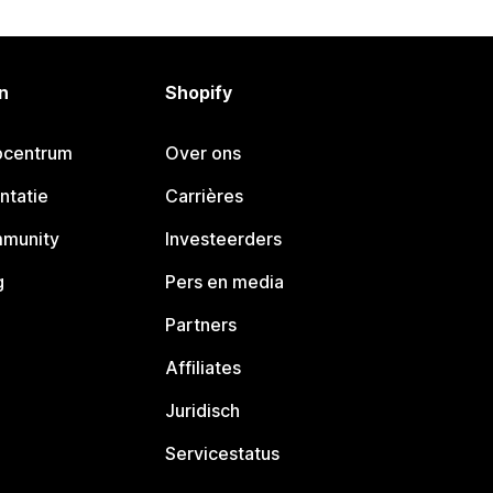
n
Shopify
pcentrum
Over ons
ntatie
Carrières
mmunity
Investeerders
g
Pers en media
Partners
Affiliates
Juridisch
Servicestatus