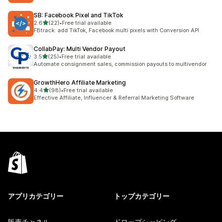
SB: Facebook Pixel and TikTok
5つ星中
2.6
(22)
•
Free trial available
合計レビュー数：22件
FBtrack: add TikTok, Facebook multi pixels with Conversion API
CollabPay: Multi Vendor Payout
5つ星中
3.5
(25)
•
Free trial available
合計レビュー数：25件
Automate consignment sales, commission payouts to multivendor
GrowthHero Affiliate Marketing
5つ星中
4.4
(98)
•
Free trial available
合計レビュー数：98件
Effective Affiliate, Influencer & Referral Marketing Software
アプリカテゴリー
トップカテゴリー
販売チャネル
ドロップシッピング