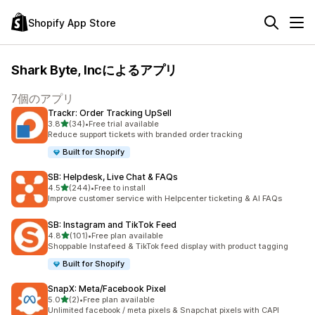
Shopify App Store
Shark Byte, Incによるアプリ
7個のアプリ
Trackr: Order Tracking UpSell
5つ星中
3.8
(34)
•
Free trial available
合計レビュー数：34件
Reduce support tickets with branded order tracking
Built for Shopify
SB: Helpdesk, Live Chat & FAQs
5つ星中
4.5
(244)
•
Free to install
合計レビュー数：244件
Improve customer service with Helpcenter ticketing & AI FAQs
SB: Instagram and TikTok Feed
5つ星中
4.8
(101)
•
Free plan available
合計レビュー数：101件
Shoppable Instafeed & TikTok feed display with product tagging
Built for Shopify
SnapX: Meta/Facebook Pixel
5つ星中
5.0
(2)
•
Free plan available
合計レビュー数：2件
Unlimited facebook / meta pixels & Snapchat pixels with CAPI