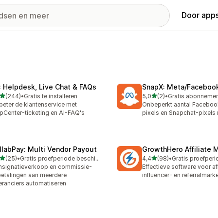
Door apps
: Helpdesk, Live Chat & FAQs
SnapX: Meta/Facebook
van 5 sterren
van 5 sterren
(244)
•
Gratis te installeren
5,0
(2)
•
 recensies in totaal
2 recensies in totaal
beter de klantenservice met
Onbeperkt aantal Faceboo
pCenter-ticketing en AI-FAQ's
pixels en Snapchat-pixels
llabPay: Multi Vendor Payout
GrowthHero Affiliate 
van 5 sterren
van 5 sterren
(25)
•
Gratis proefperiode beschikbaar
4,4
(98)
•
recensies in totaal
98 recensies in totaal
signatieverkoop en commissie-
Effectieve software voor aff
betalingen aan meerdere
influencer- en referralmark
eranciers automatiseren