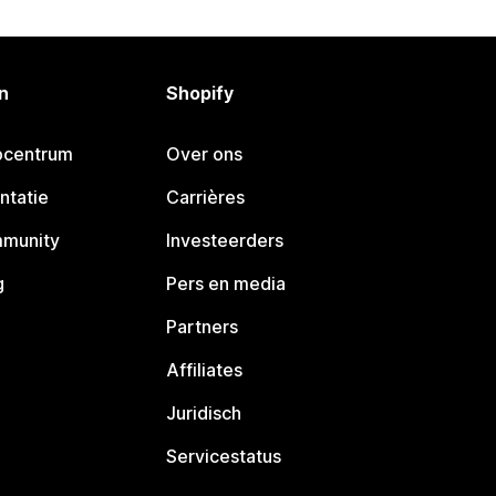
n
Shopify
pcentrum
Over ons
ntatie
Carrières
mmunity
Investeerders
g
Pers en media
Partners
Affiliates
Juridisch
Servicestatus