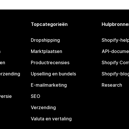
Topcategorieën
Hulpbronne
Dropshipping
Shopify-hel
n
Marktplaatsen
API-docume
pen
Productrecensies
Shopify Co
erzending
Upselling en bundels
Shopify-blo
E-mailmarketing
Research
ersie
SEO
Verzending
Valuta en vertaling