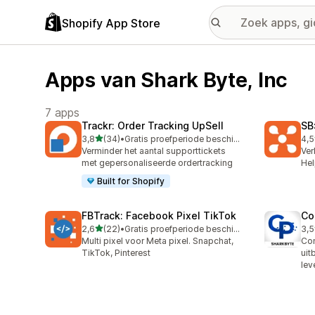
Shopify App Store
Apps van Shark Byte, Inc
7 apps
Trackr: Order Tracking UpSell
SB
van 5 sterren
3,8
(34)
•
Gratis proefperiode beschikbaar
4,5
34 recensies in totaal
244
Verminder het aantal supporttickets
Ver
met gepersonaliseerde ordertracking
Hel
Built for Shopify
FBTrack: Facebook Pixel TikTok
Co
van 5 sterren
2,6
(22)
•
Gratis proefperiode beschikbaar
3,5
22 recensies in totaal
25 
Multi pixel voor Meta pixel. Snapchat,
Con
TikTok, Pinterest
uit
lev