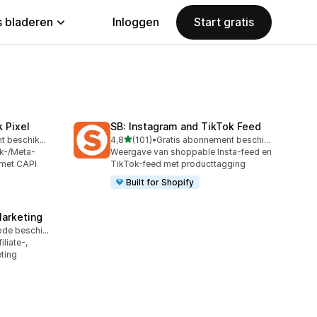
 bladeren
Inloggen
Start gratis
 Pixel
SB: Instagram and TikTok Feed
van 5 sterren
Gratis abonnement beschikbaar
4,8
(101)
•
Gratis abonnement beschikbaar
101 recensies in totaal
k-/Meta-
Weergave van shoppable Insta-feed en
 met CAPI
TikTok-feed met producttagging
Built for Shopify
Marketing
Gratis proefperiode beschikbaar
iliate-,
eting