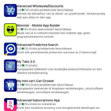
Advanced Wholesale/Discounts
van 5 sterren
3,9
(10)
•
Gratis proefperiode beschikbaar
10 recensies in totaal
Beheer de behoeften van je detail- en groothandel. Vereenvoudig
met een alles-in-één app.
Monster ‑ Mobile App Builder
van 5 sterren
4,1
(4)
•
Gratis abonnement beschikbaar
4 recensies in totaal
Maak van je e-commercewinkel een mobiele app: geen
programmeerkennis vereist!
Advanced Predictive Search
van 5 sterren
5,0
(3)
•
Gratis proefperiode beschikbaar
3 recensies in totaal
Toont alle gerelateerde producten wanneer je 2 tekens typt
My Tabs 2.0
van 5 sterren
4,0
(1)
•
Gratis
1 recensies in totaal
Aangepaste tabbladen voor duidelijke productinformatie en een
vlottere winkelervaring.
My mini cart‑Cart Drawer
van 5 sterren
4,5
(10)
•
Gratis proefperiode beschikbaar
10 recensies in totaal
Aangepaste zwevende of dropdown-winkelwagen, uitschuifbare
winkelwagen, schuifbare winkelwagen
Advanced Subscriptions App
van 5 sterren
5,0
(3)
•
Gratis te installeren
3 recensies in totaal
Biedt een naadloze ervaring voor terugkerende betalingen en