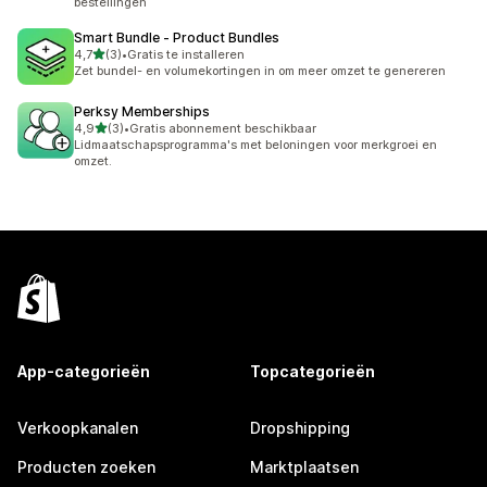
bestellingen
Smart Bundle ‑ Product Bundles
van 5 sterren
4,7
(3)
•
Gratis te installeren
3 recensies in totaal
Zet bundel- en volumekortingen in om meer omzet te genereren
Perksy Memberships
van 5 sterren
4,9
(3)
•
Gratis abonnement beschikbaar
3 recensies in totaal
Lidmaatschapsprogramma's met beloningen voor merkgroei en
omzet.
App-categorieën
Topcategorieën
Verkoopkanalen
Dropshipping
Producten zoeken
Marktplaatsen