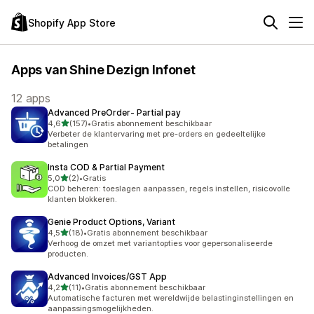
Shopify App Store
Apps van Shine Dezign Infonet
12 apps
Advanced PreOrder‑ Partial pay
van 5 sterren
4,6
(157)
•
Gratis abonnement beschikbaar
157 recensies in totaal
Verbeter de klantervaring met pre-orders en gedeeltelijke
betalingen
Insta COD & Partial Payment
van 5 sterren
5,0
(2)
•
Gratis
2 recensies in totaal
COD beheren: toeslagen aanpassen, regels instellen, risicovolle
klanten blokkeren.
Genie Product Options, Variant
van 5 sterren
4,5
(18)
•
Gratis abonnement beschikbaar
18 recensies in totaal
Verhoog de omzet met variantopties voor gepersonaliseerde
producten.
Advanced Invoices/GST App
van 5 sterren
4,2
(11)
•
Gratis abonnement beschikbaar
11 recensies in totaal
Automatische facturen met wereldwijde belastinginstellingen en
aanpassingsmogelijkheden.