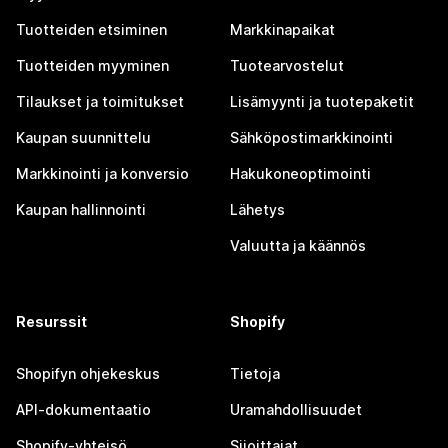
Tuotteiden etsiminen
Markkinapaikat
Tuotteiden myyminen
Tuotearvostelut
Tilaukset ja toimitukset
Lisämyynti ja tuotepaketit
Kaupan suunnittelu
Sähköpostimarkkinointi
Markkinointi ja konversio
Hakukoneoptimointi
Kaupan hallinnointi
Lähetys
Valuutta ja käännös
Resurssit
Shopify
Shopifyn ohjekeskus
Tietoja
API-dokumentaatio
Uramahdollisuudet
Shopify-yhteisö
Sijoittajat