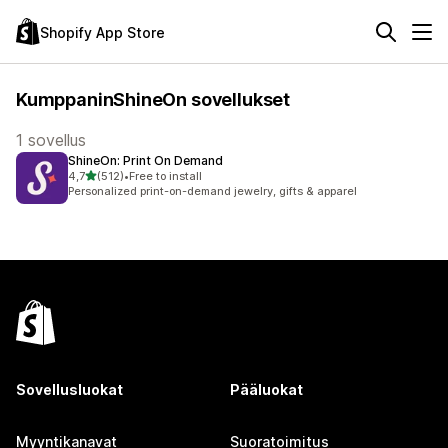
Shopify App Store
KumppaninShineOn sovellukset
1 sovellus
ShineOn: Print On Demand
/ 5 tähteä
4,7
(512)
•
Free to install
512 arvostelua yhteensä
Personalized print-on-demand jewelry, gifts & apparel
Sovellusluokat
Pääluokat
Myyntikanavat
Suoratoimitus