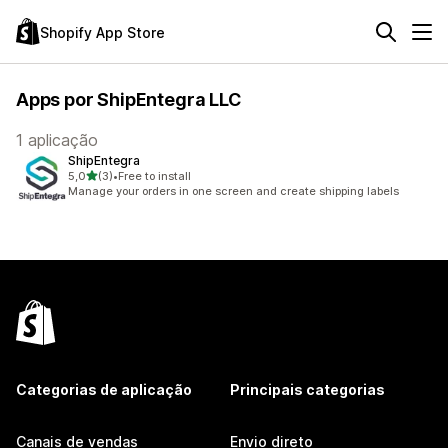
Shopify App Store
Apps por ShipEntegra LLC
1 aplicação
ShipEntegra
de 5 estrelas
5,0
(3)
•
Free to install
3 total de avaliações
Manage your orders in one screen and create shipping labels
Categorias de aplicação
Principais categorias
Canais de vendas
Envio direto