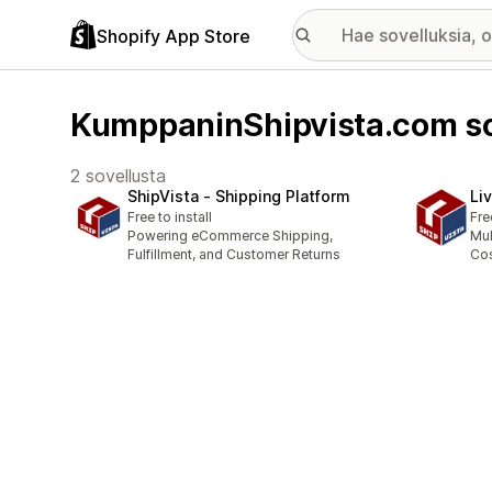
Shopify App Store
KumppaninShipvista.com so
2 sovellusta
ShipVista ‑ Shipping Platform
Li
Free to install
Fre
Powering eCommerce Shipping,
Mul
Fulfillment, and Customer Returns
Cos