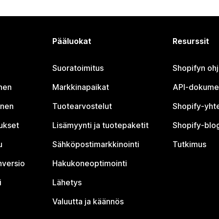
Pääluokat
Resurssit
Suoratoimitus
Shopifyn oh
nen
Markkinapaikat
API-dokume
inen
Tuotearvostelut
Shopify-yht
tukset
Lisämyynti ja tuotepaketit
Shopify-blog
u
Sähköpostimarkkinointi
Tutkimus
nversio
Hakukoneoptimointi
i
Lähetys
Valuutta ja käännös