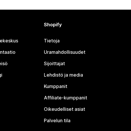
Shopify
jekeskus
Tietoja
ntaatio
Uramahdollisuudet
eisö
Sijoittajat
i
Lehdistö ja media
Kumppanit
Affiliate-kumppanit
Oikeudelliset asiat
Palvelun tila