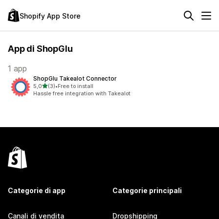
Shopify App Store
App di ShopGlu
1 app
ShopGlu Takealot Connector
stelle su 5
5,0
(3)
•
Free to install
3 recensioni totali
Hassle free integration with Takealot
Categorie di app
Categorie principali
Canali di vendita
Dropshipping