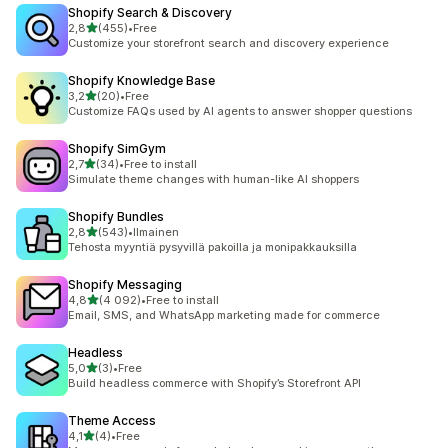
Shopify Search & Discovery
/ 5 tähteä
2,8
(455)
•
Free
455 arvostelua yhteensä
Customize your storefront search and discovery experience
Shopify Knowledge Base
/ 5 tähteä
3,2
(20)
•
Free
20 arvostelua yhteensä
Customize FAQs used by AI agents to answer shopper questions
Shopify SimGym
/ 5 tähteä
2,7
(34)
•
Free to install
34 arvostelua yhteensä
Simulate theme changes with human-like AI shoppers
Shopify Bundles
/ 5 tähteä
2,8
(543)
•
Ilmainen
543 arvostelua yhteensä
Tehosta myyntiä pysyvillä pakoilla ja monipakkauksilla
Shopify Messaging
/ 5 tähteä
4,8
(4 092)
•
Free to install
4092 arvostelua yhteensä
Email, SMS, and WhatsApp marketing made for commerce
Headless
/ 5 tähteä
5,0
(3)
•
Free
3 arvostelua yhteensä
Build headless commerce with Shopify’s Storefront API
Theme Access
/ 5 tähteä
4,1
(4)
•
Free
4 arvostelua yhteensä