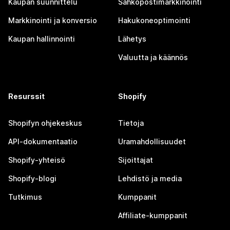
Kaupan suunnittelu
Sähköpostimarkkinointi
Markkinointi ja konversio
Hakukoneoptimointi
Kaupan hallinnointi
Lähetys
Valuutta ja käännös
Resurssit
Shopify
Shopifyn ohjekeskus
Tietoja
API-dokumentaatio
Uramahdollisuudet
Shopify-yhteisö
Sijoittajat
Shopify-blogi
Lehdistö ja media
Tutkimus
Kumppanit
Affiliate-kumppanit