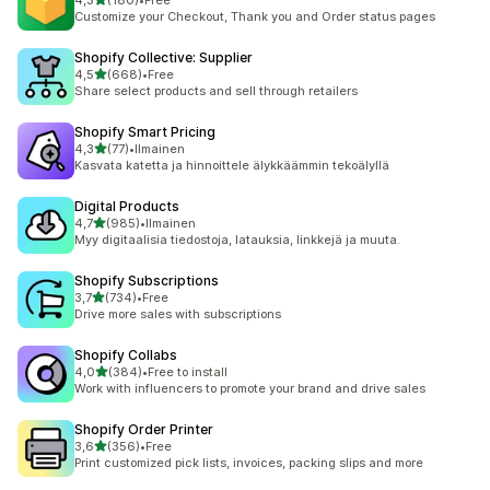
4,3
(180)
•
Free
180 arvostelua yhteensä
Customize your Checkout, Thank you and Order status pages
Shopify Collective: Supplier
/ 5 tähteä
4,5
(668)
•
Free
668 arvostelua yhteensä
Share select products and sell through retailers
Shopify Smart Pricing
/ 5 tähteä
4,3
(77)
•
Ilmainen
77 arvostelua yhteensä
Kasvata katetta ja hinnoittele älykkäämmin tekoälyllä
Digital Products
/ 5 tähteä
4,7
(985)
•
Ilmainen
985 arvostelua yhteensä
Myy digitaalisia tiedostoja, latauksia, linkkejä ja muuta.
Shopify Subscriptions
/ 5 tähteä
3,7
(734)
•
Free
734 arvostelua yhteensä
Drive more sales with subscriptions
Shopify Collabs
/ 5 tähteä
4,0
(384)
•
Free to install
384 arvostelua yhteensä
Work with influencers to promote your brand and drive sales
Shopify Order Printer
/ 5 tähteä
3,6
(356)
•
Free
356 arvostelua yhteensä
Print customized pick lists, invoices, packing slips and more