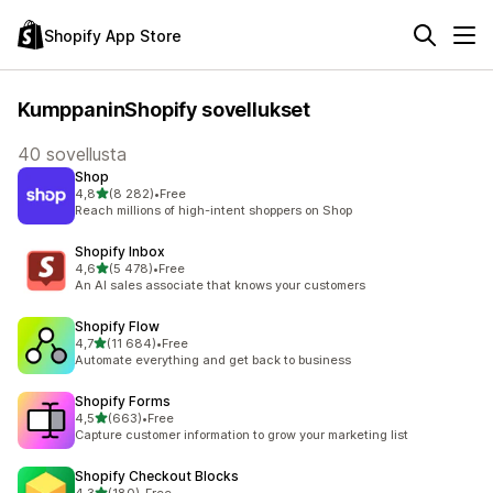
Shopify App Store
KumppaninShopify sovellukset
40 sovellusta
Shop
/ 5 tähteä
4,8
(8 282)
•
Free
8282 arvostelua yhteensä
Reach millions of high-intent shoppers on Shop
Shopify Inbox
/ 5 tähteä
4,6
(5 478)
•
Free
5478 arvostelua yhteensä
An AI sales associate that knows your customers
Shopify Flow
/ 5 tähteä
4,7
(11 684)
•
Free
11684 arvostelua yhteensä
Automate everything and get back to business
Shopify Forms
/ 5 tähteä
4,5
(663)
•
Free
663 arvostelua yhteensä
Capture customer information to grow your marketing list
Shopify Checkout Blocks
/ 5 tähteä