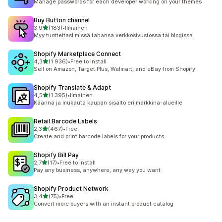
Manage passwords for each developer working on your themes
Buy Button channel
/ 5 tähteä
3,9
(183)
•
Ilmainen
183 arvostelua yhteensä
Myy tuotteitasi missä tahansa verkkosivustossa tai blogissa.
Shopify Marketplace Connect
/ 5 tähteä
4,3
(1 936)
•
Free to install
1936 arvostelua yhteensä
Sell on Amazon, Target Plus, Walmart, and eBay from Shopify
Shopify Translate & Adapt
/ 5 tähteä
4,5
(1 395)
•
Ilmainen
1395 arvostelua yhteensä
Käännä ja mukauta kaupan sisältö eri markkina-alueille
Retail Barcode Labels
/ 5 tähteä
2,3
(467)
•
Free
467 arvostelua yhteensä
Create and print barcode labels for your products
Shopify Bill Pay
/ 5 tähteä
2,7
(17)
•
Free to install
17 arvostelua yhteensä
Pay any business, anywhere, any way you want
Shopify Product Network
/ 5 tähteä
3,4
(75)
•
Free
75 arvostelua yhteensä
Convert more buyers with an instant product catalog