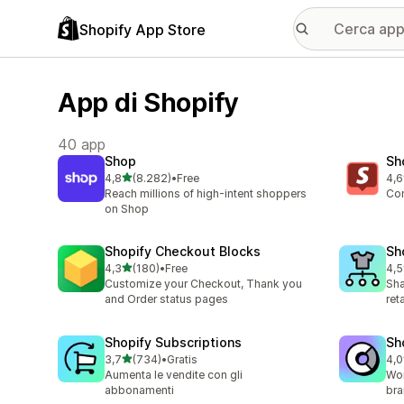
Shopify App Store
App di Shopify
40 app
Shop
Sh
stelle su 5
4,8
(8.282)
•
Free
4,6
8282 recensioni totali
547
Reach millions of high-intent shoppers
Con
on Shop
Shopify Checkout Blocks
Sh
stelle su 5
4,3
(180)
•
Free
4,5
180 recensioni totali
668
Customize your Checkout, Thank you
Sha
and Order status pages
ret
Shopify Subscriptions
Sh
stelle su 5
3,7
(734)
•
Gratis
4,0
734 recensioni totali
384
Aumenta le vendite con gli
Wor
abbonamenti
bra