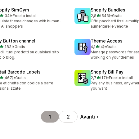
opify SimGym
Shopify Bundles
stelle su 5
stelle su 5
(34)
•
Free to install
2,8
(543)
•
Gratis
recensioni totali
543 recensioni totali
ulate theme changes with human-
Offri pacchetti fissi e mult
e AI shoppers
aumentare le vendite
y Button channel
Theme Access
stelle su 5
stelle su 5
(183)
•
Gratis
4,1
(4)
•
Gratis
 recensioni totali
4 recensioni totali
di i tuoi prodotti su qualsiasi sito
Manage passwords for ea
 o blog.
working on your themes
tail Barcode Labels
Shopify Bill Pay
stelle su 5
stelle su 5
(467)
•
Gratis
2,7
(17)
•
Free to install
 recensioni totali
17 recensioni totali
a etichette con codice a barre
Pay any business, anywher
sonalizzate.
you want
Avanti
1
2