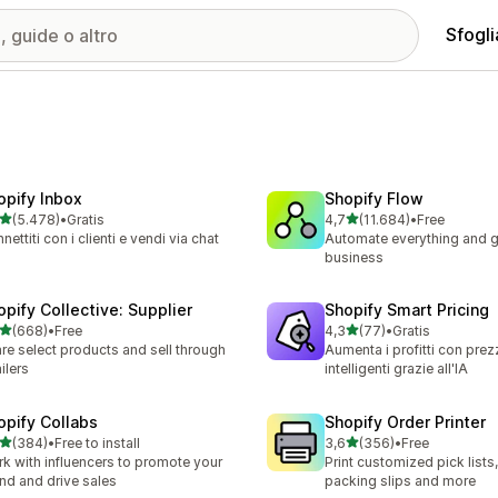
Sfogli
opify Inbox
Shopify Flow
stelle su 5
stelle su 5
(5.478)
•
Gratis
4,7
(11.684)
•
Free
8 recensioni totali
11684 recensioni totali
nettiti con i clienti e vendi via chat
Automate everything and g
business
opify Collective: Supplier
Shopify Smart Pricing
stelle su 5
stelle su 5
(668)
•
Free
4,3
(77)
•
Gratis
 recensioni totali
77 recensioni totali
re select products and sell through
Aumenta i profitti con prez
ailers
intelligenti grazie all'IA
opify Collabs
Shopify Order Printer
stelle su 5
stelle su 5
(384)
•
Free to install
3,6
(356)
•
Free
 recensioni totali
356 recensioni totali
k with influencers to promote your
Print customized pick lists,
nd and drive sales
packing slips and more