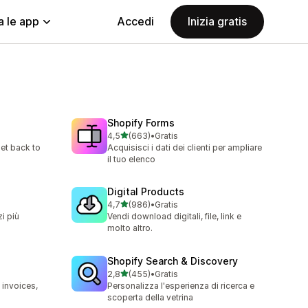
a le app
Accedi
Inizia gratis
Shopify Forms
stelle su 5
4,5
(663)
•
Gratis
663 recensioni totali
et back to
Acquisisci i dati dei clienti per ampliare
il tuo elenco
Digital Products
stelle su 5
4,7
(986)
•
Gratis
986 recensioni totali
zi più
Vendi download digitali, file, link e
molto altro.
Shopify Search & Discovery
stelle su 5
2,8
(455)
•
Gratis
455 recensioni totali
 invoices,
Personalizza l'esperienza di ricerca e
scoperta della vetrina