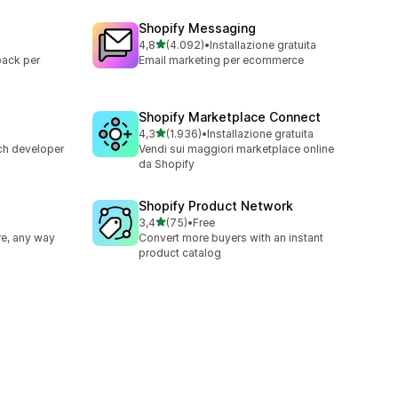
Shopify Messaging
stelle su 5
4,8
(4.092)
•
Installazione gratuita
4092 recensioni totali
ipack per
Email marketing per ecommerce
Shopify Marketplace Connect
stelle su 5
4,3
(1.936)
•
Installazione gratuita
1936 recensioni totali
ch developer
Vendi sui maggiori marketplace online
da Shopify
Shopify Product Network
stelle su 5
3,4
(75)
•
Free
75 recensioni totali
e, any way
Convert more buyers with an instant
product catalog