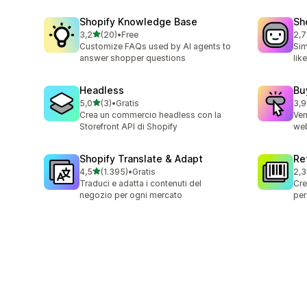
Shopify Knowledge Base
Sh
stelle su 5
3,2
(20)
•
Free
2,7
20 recensioni totali
34 
Customize FAQs used by AI agents to
Sim
answer shopper questions
lik
Headless
Bu
stelle su 5
5,0
(3)
•
Gratis
3,9
3 recensioni totali
183
Crea un commercio headless con la
Ven
Storefront API di Shopify
web
Shopify Translate & Adapt
Re
stelle su 5
4,5
(1.395)
•
Gratis
2,3
1395 recensioni totali
467
Traduci e adatta i contenuti del
Cre
negozio per ogni mercato
per