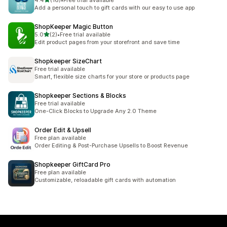
4.4
(16)
•
Free trial available
合計レビュー数：16件
Add a personal touch to gift cards with our easy to use app
ShopKeeper Magic Button
5つ星中
5.0
(2)
•
Free trial available
合計レビュー数：2件
Edit product pages from your storefront and save time
Shopkeeper SizeChart
Free trial available
Smart, flexible size charts for your store or products page
Shopkeeper Sections & Blocks
Free trial available
One-Click Blocks to Upgrade Any 2.0 Theme
Order Edit & Upsell
Free plan available
Order Editing & Post-Purchase Upsells to Boost Revenue
Shopkeeper GiftCard Pro
Free plan available
Customizable, reloadable gift cards with automation