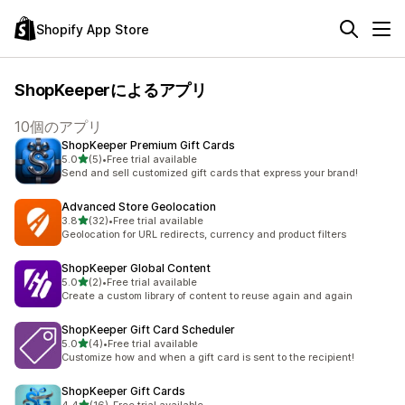
Shopify App Store
ShopKeeperによるアプリ
10個のアプリ
ShopKeeper Premium Gift Cards
5つ星中
5.0
(5)
•
Free trial available
合計レビュー数：5件
Send and sell customized gift cards that express your brand!
Advanced Store Geolocation
5つ星中
3.8
(32)
•
Free trial available
合計レビュー数：32件
Geolocation for URL redirects, currency and product filters
ShopKeeper Global Content
5つ星中
5.0
(2)
•
Free trial available
合計レビュー数：2件
Create a custom library of content to reuse again and again
ShopKeeper Gift Card Scheduler
5つ星中
5.0
(4)
•
Free trial available
合計レビュー数：4件
Customize how and when a gift card is sent to the recipient!
ShopKeeper Gift Cards
5つ星中