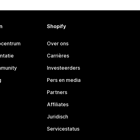
n
Shopify
pcentrum
Over ons
ntatie
Carrières
mmunity
Investeerders
g
Pers en media
Partners
Affiliates
Juridisch
Servicestatus