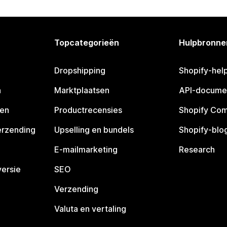
Topcategorieën
Hulpbronne
Dropshipping
Shopify-hel
n
Marktplaatsen
API-docume
pen
Productrecensies
Shopify Co
erzending
Upselling en bundels
Shopify-blo
E-mailmarketing
Research
ersie
SEO
Verzending
Valuta en vertaling