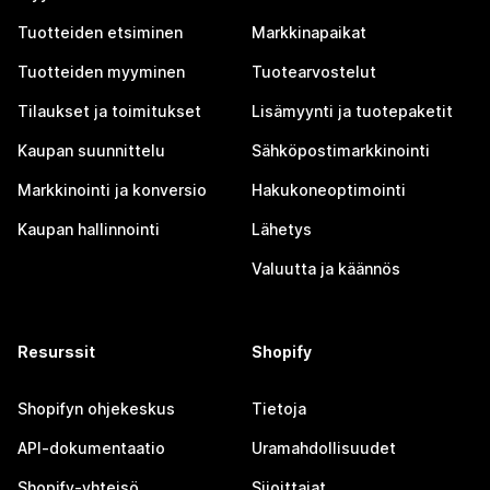
Tuotteiden etsiminen
Markkinapaikat
Tuotteiden myyminen
Tuotearvostelut
Tilaukset ja toimitukset
Lisämyynti ja tuotepaketit
Kaupan suunnittelu
Sähköpostimarkkinointi
Markkinointi ja konversio
Hakukoneoptimointi
Kaupan hallinnointi
Lähetys
Valuutta ja käännös
Resurssit
Shopify
Shopifyn ohjekeskus
Tietoja
API-dokumentaatio
Uramahdollisuudet
Shopify-yhteisö
Sijoittajat