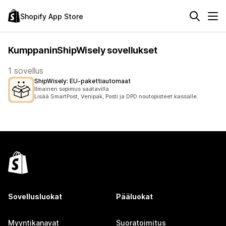
Shopify App Store
KumppaninShipWisely sovellukset
1 sovellus
ShipWisely: EU‑pakettiautomaat
Ilmainen sopimus saatavilla
Lisää SmartPost, Venipak, Posti ja DPD noutopisteet kassalle.
Sovellusluokat
Pääluokat
Myyntikanavat
Suoratoimitus