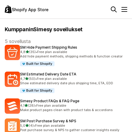
Shopify App Store
KumppaninSimesy sovellukset
5 sovellusta
SM Hide Payment Shipping Rules
/ 5 tähteä
4,8
(35)
•
Free plan available
35 arvostelua yhteensä
Add hide payment methods, shipping methods & function creator
Built for Shopify
SM Estimated Delivery Date ETA
/ 5 tähteä
4,7
(50)
•
Free plan available
50 arvostelua yhteensä
Show estimated delivery date plus shipping time, ETA, EDD
Built for Shopify
Simesy Product FAQs & FAQ Page
/ 5 tähteä
4,1
(28)
•
Free plan available
28 arvostelua yhteensä
Make product pages clean with product tabs & accordions
SM Post Purchase Survey & NPS
/ 5 tähteä
5,0
(4)
•
Free plan available
4 arvostelua yhteensä
Post purchase survey & NPS to gather customer insights easily