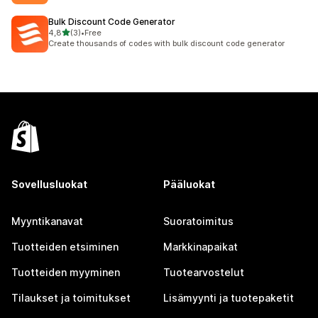
Bulk Discount Code Generator
/ 5 tähteä
4,8
(3)
•
Free
3 arvostelua yhteensä
Create thousands of codes with bulk discount code generator
Sovellusluokat
Pääluokat
Myyntikanavat
Suoratoimitus
Tuotteiden etsiminen
Markkinapaikat
Tuotteiden myyminen
Tuotearvostelut
Tilaukset ja toimitukset
Lisämyynti ja tuotepaketit