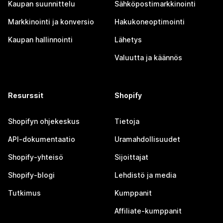
Kaupan suunnittelu
Sähköpostimarkkinointi
Markkinointi ja konversio
Hakukoneoptimointi
Kaupan hallinnointi
Lähetys
Valuutta ja käännös
Resurssit
Shopify
Shopifyn ohjekeskus
Tietoja
API-dokumentaatio
Uramahdollisuudet
Shopify-yhteisö
Sijoittajat
Shopify-blogi
Lehdistö ja media
Tutkimus
Kumppanit
Affiliate-kumppanit