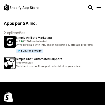
Shopify App Store
Apps por SA Inc.
2 aplicações
Simple Affiliate Marketing
de 5 estrelas
4,9
(117)
•
Free to install
117 total de avaliações
Drive referrals with influencer marketing & affiliate programs
Built for Shopify
Simple Chat: Automated Support
Free to install
Metafield driven AI support embedded in your admin