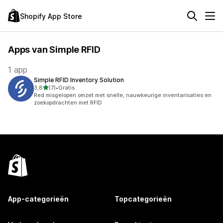
Shopify App Store
Apps van Simple RFID
1 app
Simple RFID Inventory Solution
van 5 sterren
3,8
(7)
•
Gratis
7 recensies in totaal
Red misgelopen omzet met snelle, nauwkeurige inventarisaties en
zoekopdrachten met RFID
App-categorieën
Topcategorieën