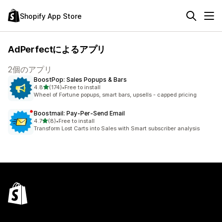
Shopify App Store
AdPerfectによるアプリ
2個のアプリ
BoostPop: Sales Popups & Bars
5つ星中
4.8
(174)
•
Free to install
合計レビュー数：174件
Wheel of Fortune popups, smart bars, upsells - capped pricing
Boostmail: Pay‑Per‑Send Email
5つ星中
4.7
(8)
•
Free to install
合計レビュー数：8件
Transform Lost Carts into Sales with Smart subscriber analysis