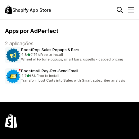
Shopify App Store
Apps por AdPerfect
2 aplicações
BoostPop: Sales Popups & Bars
de 5 estrelas
4,8
(174)
•
Free to install
174 total de avaliações
Wheel of Fortune popups, smart bars, upsells - capped pricing
Boostmail: Pay‑Per‑Send Email
de 5 estrelas
4,7
(8)
•
Free to install
8 total de avaliações
Transform Lost Carts into Sales with Smart subscriber analysis