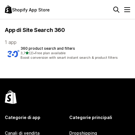
Shopify App Store
App di Site Search 360
1 app
360 product search and filters
stelle su 5
3,7
(2)
•
Free plan available
2 recensioni totali
Boost conversion with smart instant search & product filters
Categorie di app
Categorie principali
Canali di vendita
Dropshipping