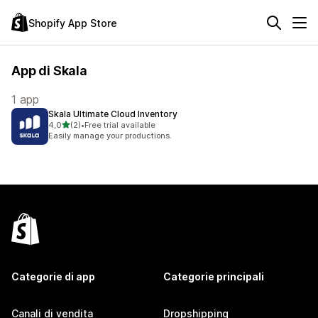
Shopify App Store
App di Skala
1 app
Skala Ultimate Cloud Inventory
stelle su 5
4,0
(2)
•
Free trial available
2 recensioni totali
Easily manage your productions.
Categorie di app
Categorie principali
Canali di vendita
Dropshipping