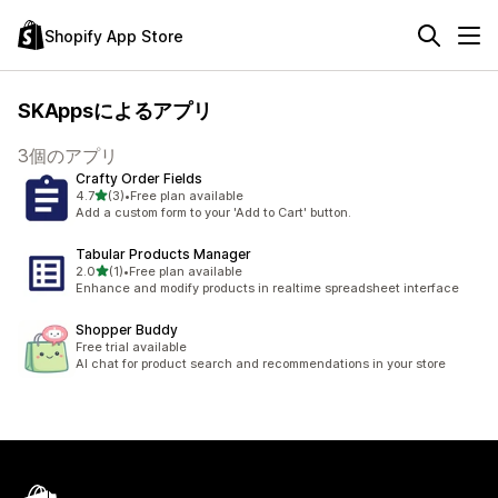
Shopify App Store
SKAppsによるアプリ
3個のアプリ
Crafty Order Fields
5つ星中
4.7
(3)
•
Free plan available
合計レビュー数：3件
Add a custom form to your 'Add to Cart' button.
Tabular Products Manager
5つ星中
2.0
(1)
•
Free plan available
合計レビュー数：1件
Enhance and modify products in realtime spreadsheet interface
Shopper Buddy
Free trial available
AI chat for product search and recommendations in your store