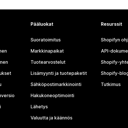
Pääluokat
Resurssit
Suoratoimitus
Shopifyn oh
nen
Markkinapaikat
API-dokume
inen
Tuotearvostelut
Shopify-yht
tukset
Lisämyynti ja tuotepaketit
Shopify-blog
u
Sähköpostimarkkinointi
Tutkimus
nversio
Hakukoneoptimointi
i
Lähetys
Valuutta ja käännös