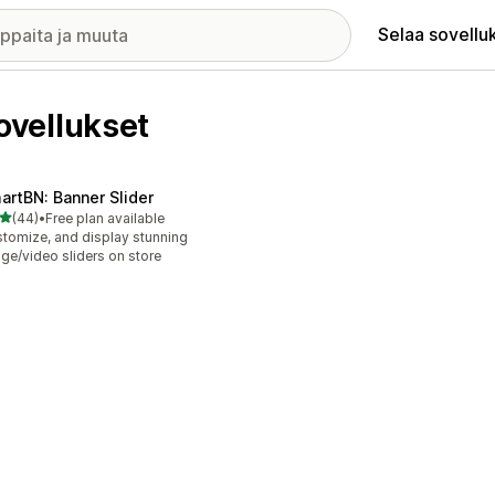
Selaa sovellu
vellukset
artBN: Banner Slider
/ 5 tähteä
(44)
•
Free plan available
arvostelua yhteensä
tomize, and display stunning
ge/video sliders on store