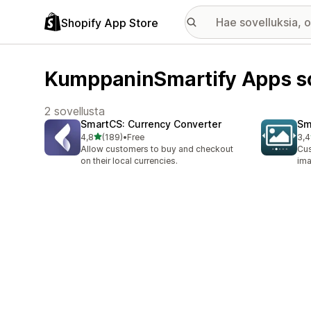
Shopify App Store
KumppaninSmartify Apps so
2 sovellusta
SmartCS: Currency Converter
Sm
/ 5 tähteä
4,8
(189)
•
Free
3,4
189 arvostelua yhteensä
44 
Allow customers to buy and checkout
Cus
on their local currencies.
ima