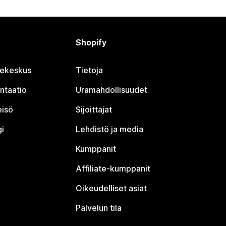
Shopify
jekeskus
Tietoja
ntaatio
Uramahdollisuudet
eisö
Sijoittajat
i
Lehdistö ja media
Kumppanit
Affiliate-kumppanit
Oikeudelliset asiat
Palvelun tila