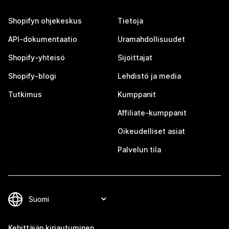
Shopifyn ohjekeskus
Tietoja
API-dokumentaatio
Uramahdollisuudet
Shopify-yhteisö
Sijoittajat
Shopify-blogi
Lehdistö ja media
Tutkimus
Kumppanit
Affiliate-kumppanit
Oikeudelliset asiat
Palvelun tila
Kehittäjän kirjautuminen