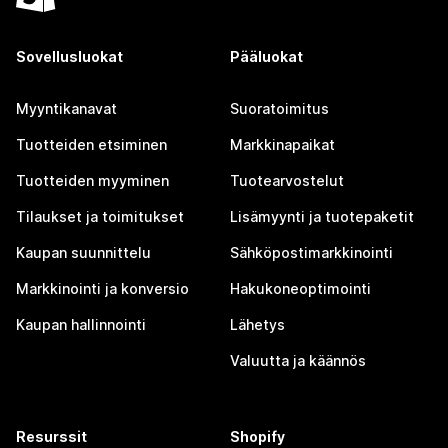
Sovellusluokat
Pääluokat
Myyntikanavat
Suoratoimitus
Tuotteiden etsiminen
Markkinapaikat
Tuotteiden myyminen
Tuotearvostelut
Tilaukset ja toimitukset
Lisämyynti ja tuotepaketit
Kaupan suunnittelu
Sähköpostimarkkinointi
Markkinointi ja konversio
Hakukoneoptimointi
Kaupan hallinnointi
Lähetys
Valuutta ja käännös
Resurssit
Shopify