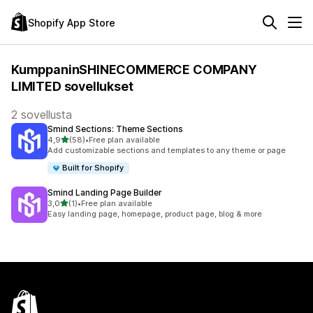
Shopify App Store
KumppaninSHINECOMMERCE COMPANY
LIMITED sovellukset
2 sovellusta
Smind Sections: Theme Sections
/ 5 tähteä
4,9
(58)
•
Free plan available
58 arvostelua yhteensä
Add customizable sections and templates to any theme or page
Built for Shopify
Smind Landing Page Builder
/ 5 tähteä
3,0
(1)
•
Free plan available
1 arvostelua yhteensä
Easy landing page, homepage, product page, blog & more