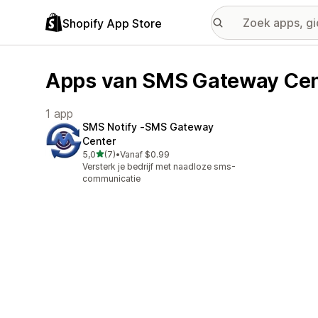
Shopify App Store
Apps van SMS Gateway Cen
1 app
SMS Notify ‑SMS Gateway
Center
van 5 sterren
5,0
(7)
•
Vanaf $0.99
7 recensies in totaal
Versterk je bedrijf met naadloze sms-
communicatie