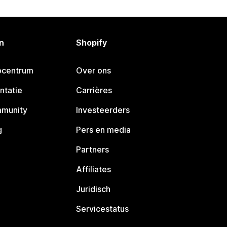
n
Shopify
pcentrum
Over ons
ntatie
Carrières
mmunity
Investeerders
g
Pers en media
Partners
Affiliates
Juridisch
Servicestatus