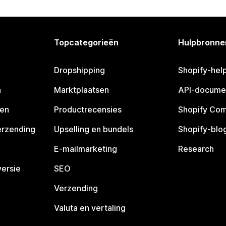
Topcategorieën
Hulpbronne
Dropshipping
Shopify-hel
n
Marktplaatsen
API-docume
pen
Productrecensies
Shopify Co
erzending
Upselling en bundels
Shopify-blo
E-mailmarketing
Research
ersie
SEO
Verzending
Valuta en vertaling