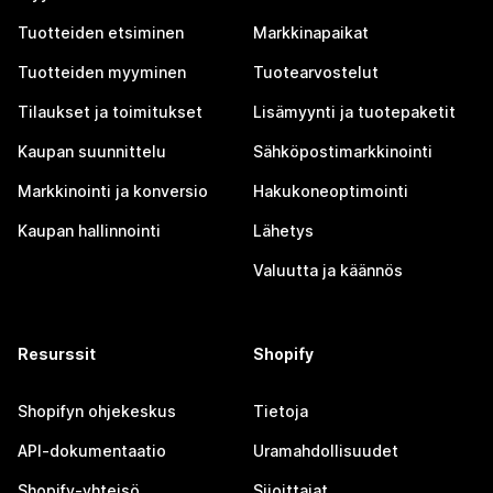
Tuotteiden etsiminen
Markkinapaikat
Tuotteiden myyminen
Tuotearvostelut
Tilaukset ja toimitukset
Lisämyynti ja tuotepaketit
Kaupan suunnittelu
Sähköpostimarkkinointi
Markkinointi ja konversio
Hakukoneoptimointi
Kaupan hallinnointi
Lähetys
Valuutta ja käännös
Resurssit
Shopify
Shopifyn ohjekeskus
Tietoja
API-dokumentaatio
Uramahdollisuudet
Shopify-yhteisö
Sijoittajat