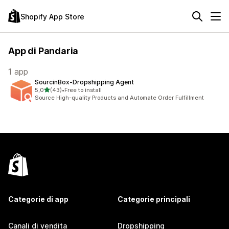
Shopify App Store
App di Pandaria
1 app
SourcinBox‑Dropshipping Agent
stelle su 5
5,0
(43)
•
Free to install
43 recensioni totali
Source High-quality Products and Automate Order Fulfillment
Categorie di app
Categorie principali
Canali di vendita
Dropshipping