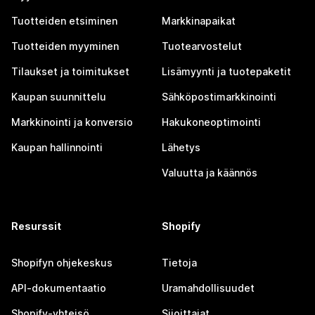
Tuotteiden etsiminen
Markkinapaikat
Tuotteiden myyminen
Tuotearvostelut
Tilaukset ja toimitukset
Lisämyynti ja tuotepaketit
Kaupan suunnittelu
Sähköpostimarkkinointi
Markkinointi ja konversio
Hakukoneoptimointi
Kaupan hallinnointi
Lähetys
Valuutta ja käännös
Resurssit
Shopify
Shopifyn ohjekeskus
Tietoja
API-dokumentaatio
Uramahdollisuudet
Shopify-yhteisö
Sijoittajat