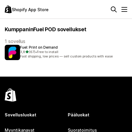
Shopify App Store
KumppaninFuel POD sovellukset
1 sovellus
Fuel: Print on Demand
/ 5 tähteä
3,8
(67)
•
Free to install
67 arvostelua yhteensä
Fast shipping, low prices — sell custom products with ease
Sovellusluokat
Pääluokat
Myyntikanavat
Suoratoimitus