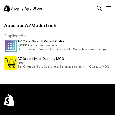
Shopify App Store
Apps por AZMediaTech
2 aplicações
AZ Color Swatch Variant Option
de 5 estrelas
5,0
(14)
•
Free plan available
14 total de avaliações
Grow Sale with Variant Options as Color Swatch & Variant Image
AZ Order Limits Quantity MOQ
Free
Set Order Limits to Customers & manage sales with Quantity MOQ