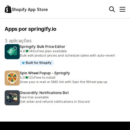
Shopify App Store
Apps por springify.io
3 aplicações
Springify: Bulk Price Editor
de 5 estrelas
4,8
(40)
•
Free plan available
40 total de avaliações
Bulk edit product prices and schedule sales with auto-revert
Built for Shopify
Spin Wheel Popup ‑ Springify
de 5 estrelas
5,0
(2)
•
Free to install
2 total de avaliações
Grow your e-mail or SMS list with Spin the Wheel pop up
Discordify: Notifications Bot
Free trial available
Get order and refund notifications in Discord