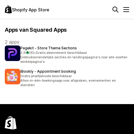
Shopify App Store
Apps van Squared Apps
2 apps
Pagekit ‑ Store Theme Sections
van 5 sterren
2,9
(6)
•
Gratis abonnement beschikbaar
6 recensies in totaal
Gebruiksvriendelijke secties en landingspagina's voor alle soorten
winkelpagina's
iBookly ‑ Appointment booking
Gratis proefperiode beschikbaar
Alles-in-één-boekingsapp voor afspraken, evenementen en
diensten