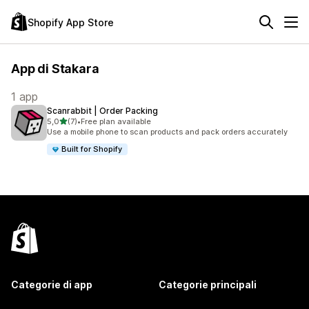
Shopify App Store
App di Stakara
1 app
Scanrabbit | Order Packing
stelle su 5
5,0
(7)
•
Free plan available
7 recensioni totali
Use a mobile phone to scan products and pack orders accurately
Built for Shopify
Categorie di app
Categorie principali