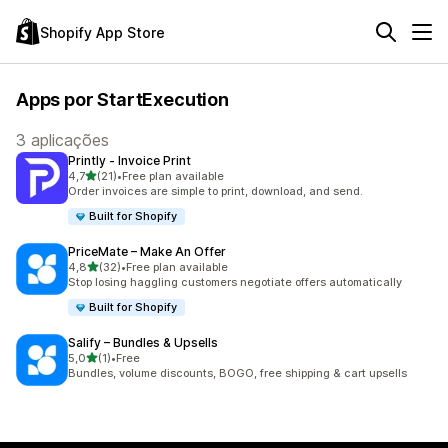
Shopify App Store
Apps por StartExecution
3 aplicações
Printly ‑ Invoice Print
de 5 estrelas
4,7
(21)
•
Free plan available
21 total de avaliações
Order invoices are simple to print, download, and send.
Built for Shopify
PriceMate – Make An Offer
de 5 estrelas
4,8
(32)
•
Free plan available
32 total de avaliações
Stop losing haggling customers negotiate offers automatically
Built for Shopify
Salify – Bundles & Upsells
de 5 estrelas
5,0
(1)
•
Free
1 total de avaliações
Bundles, volume discounts, BOGO, free shipping & cart upsells