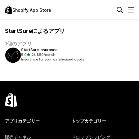
Shopify App Store
StartSureによるアプリ
1個のアプリ
StartSure Insurance
5つ星中
5.0
(2)
•
$50/month
合計レビュー数：2件
Insurance for your warehoused goods
アプリカテゴリー
トップカテゴリー
販売チャネル
ドロップシッピング